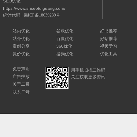
SEO优化
https://www.shseotuiguang.com/
统计代码
|
蜀ICP备18039239号
Powered By 城南二哥
站内优化
谷歌优化
好书推荐
站外优化
百度优化
好站推荐
案例分享
360优化
视频学习
竞价优化
搜狗优化
优化工具
免责声明
用手机扫描二维码
广告投放
关注获取更多资讯
关于二哥
联系二哥